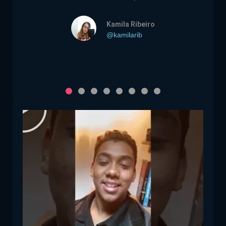
Renatho Siqueira
@SolluSites_RenathoSiqueira